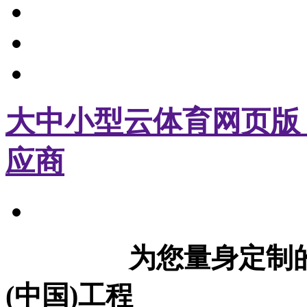
大中小型云体育网页版_
应商
为您量身定制的成套
(中国)工程