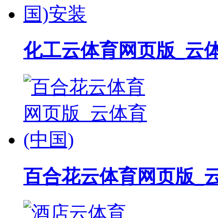
化工云体育网页版_云体
百合花云体育网页版_云