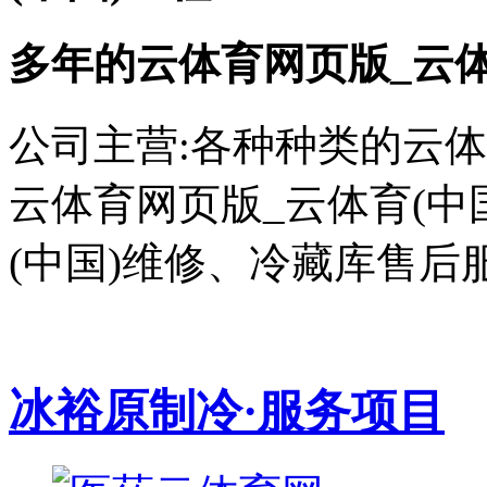
多年的云体育网页版_云体
公司主营:各种种类的云体
云体育网页版_云体育(
(中国)维修、冷藏库售后
冰裕原制冷·服务项目