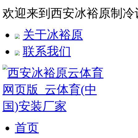
欢迎来到西安冰裕原制冷
关于冰裕原
联系我们
首页