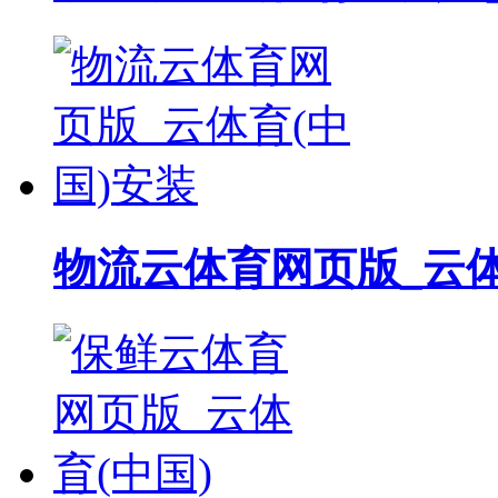
物流云体育网页版_云体