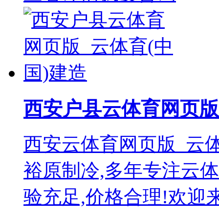
西安户县云体育网页版_
西安云体育网页版_云体
裕原制冷,多年专注云体育
验充足,价格合理!欢迎