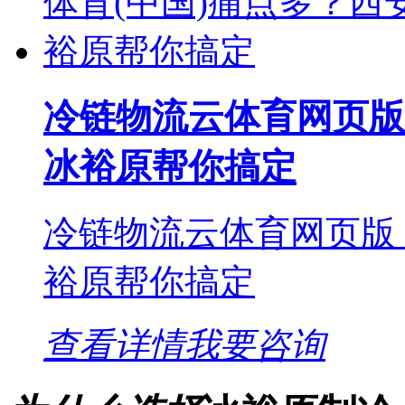
冷链物流云体育网页版
冰裕原帮你搞定
冷链物流云体育网页版_
裕原帮你搞定
查看详情
我要咨询