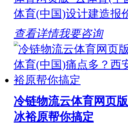
体育(中国)设计建造报价
查看详情
我要咨询
冷链物流云体育网页版
冰裕原帮你搞定