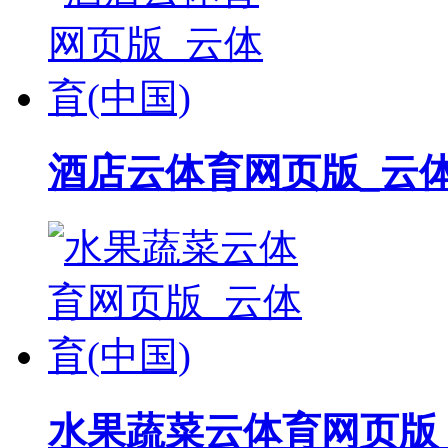
酒店云体育网页版_云体
水果蔬菜云体育网页版_