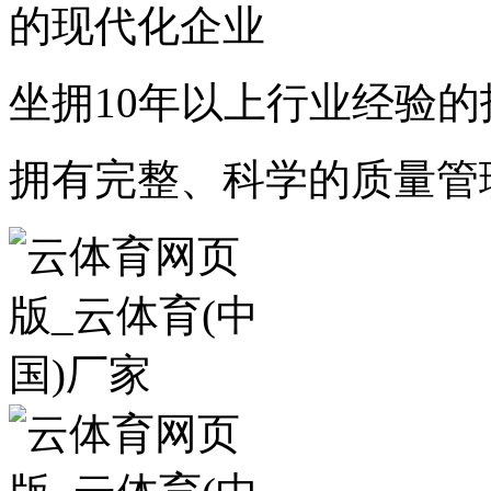
的现代化企业
坐拥10年以上行业经验
拥有完整、科学的质量管