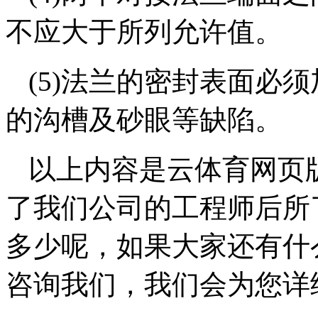
不应大于所列允许值。
(5)
法兰的密封表面必须
的沟槽及砂眼等缺陷。
以上内容是云体育网页版
了我们公司的工程师后所
多少呢，如果大家还有什
咨询我们，我们会为您详