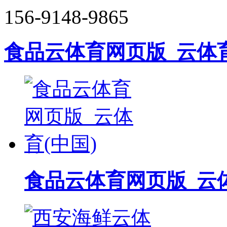
156-9148-9865
食品云体育网页版_云体育
食品云体育网页版_云体