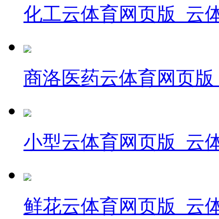
化工云体育网页版_云体
商洛医药云体育网页版_
小型云体育网页版_云体
鲜花云体育网页版_云体