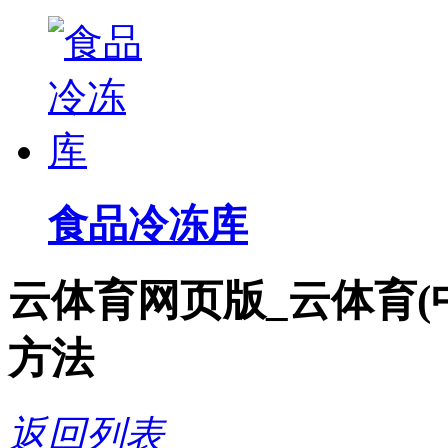
食品冷冻库
云体育网页版_云体育(
方法
返回列表