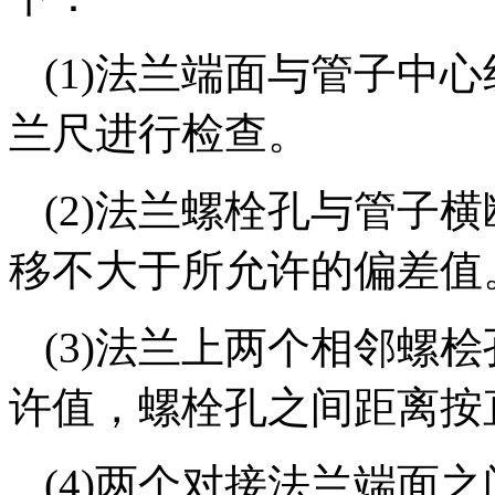
(1)
法兰端面与管子中心
兰尺进行检查。
(2)
法兰螺栓孔与管子横
移不大于所允许的偏差值
(3)
法兰上两个相邻螺桧
许值，螺栓孔之间距离按
(4)
两个对接法兰端面之