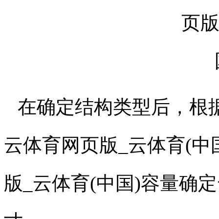
在确定结构类型后，根
云体育网页版_云体育(中
版_云体育(中国)容量确