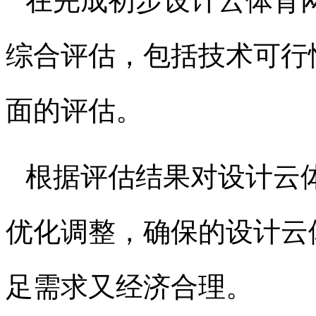
在完成初步设计云体育网
综合评估，包括技术可行
面的评估。
根据评估结果对设计云体
优化调整，确保的设计云体
足需求又经济合理。