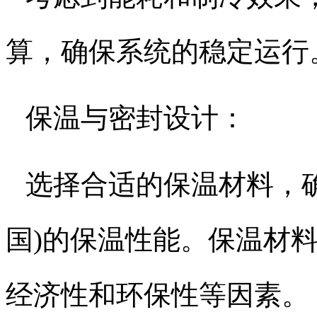
算，确保系统的稳定运行
保温与密封设计：
选择合适的保温材料，确
国)的保温性能。保温材
经济性和环保性等因素。