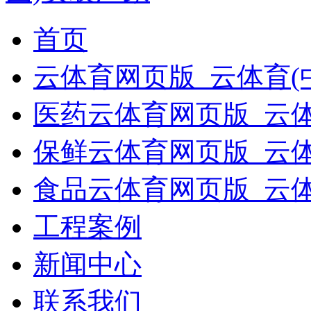
首页
云体育网页版_云体育(
医药云体育网页版_云体
保鲜云体育网页版_云体
食品云体育网页版_云体
工程案例
新闻中心
联系我们