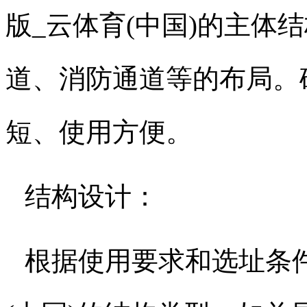
版_云体育(中国)的主体
道、消防通道等的布局。
短、使用方便。
结构设计：
根据使用要求和选址条