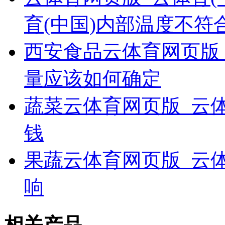
育(中国)内部温度不符
西安食品云体育网页版_
量应该如何确定
蔬菜云体育网页版_云体
钱
果蔬云体育网页版_云体
响
相关产品