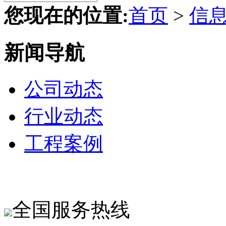
您现在的位置:
首页
>
信
新闻导航
公司动态
行业动态
工程案例
全国服务热线