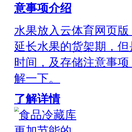
意事项介绍
水果放入云体育网页版_
延长水果的货架期，但
时间，及存储注意事项
解一下。
了解详情