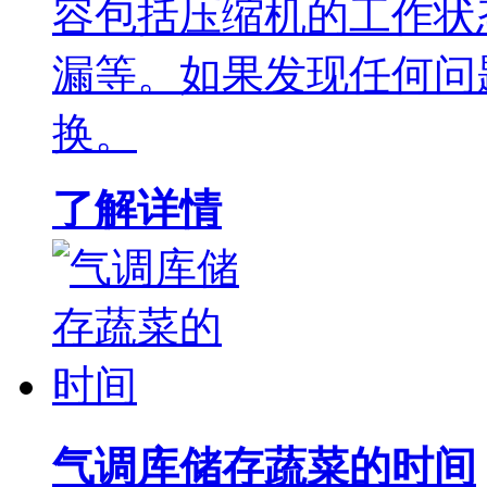
容包括压缩机的工作状
漏等。如果发现任何问
换。
了解详情
气调库储存蔬菜的时间