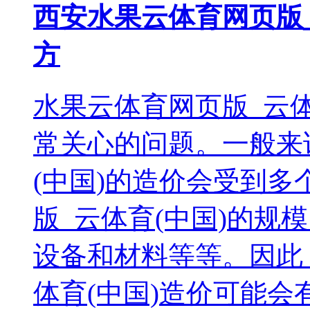
西安水果云体育网页版_
方
水果云体育网页版_云体
常关心的问题。一般来
(中国)的造价会受到
版_云体育(中国)的规
设备和材料等等。因此
体育(中国)造价可能会