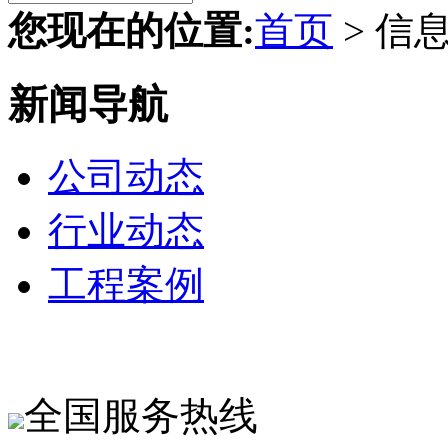
您现在的位置:
首页
> 信
新闻导航
公司动态
行业动态
工程案例
全国服务热线