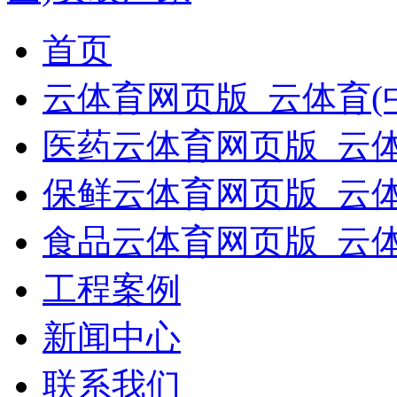
首页
云体育网页版_云体育(
医药云体育网页版_云体
保鲜云体育网页版_云体
食品云体育网页版_云体
工程案例
新闻中心
联系我们