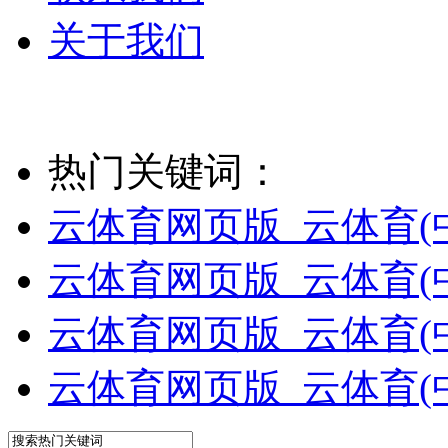
关于我们
热门关键词：
云体育网页版_云体育(
云体育网页版_云体育(
云体育网页版_云体育(
云体育网页版_云体育(