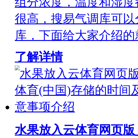
组分浓度，温度和湿度
很高，搜易气调库可以
库，下面给大家介绍的
了解详情
水果放入云体育网页版_