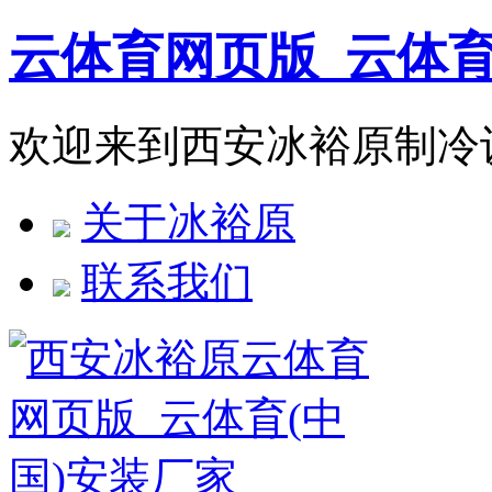
云体育网页版_云体育
欢迎来到西安冰裕原制冷
关于冰裕原
联系我们