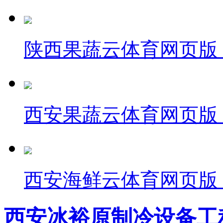
陕西果蔬云体育网页版_
西安果蔬云体育网页版_
西安海鲜云体育网页版_
西安冰裕原制冷设备工