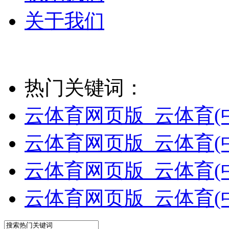
关于我们
热门关键词：
云体育网页版_云体育(
云体育网页版_云体育(
云体育网页版_云体育(
云体育网页版_云体育(