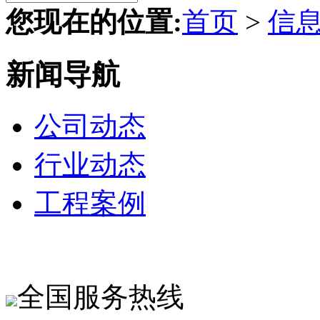
您现在的位置:
首页
>
信
新闻导航
公司动态
行业动态
工程案例
全国服务热线