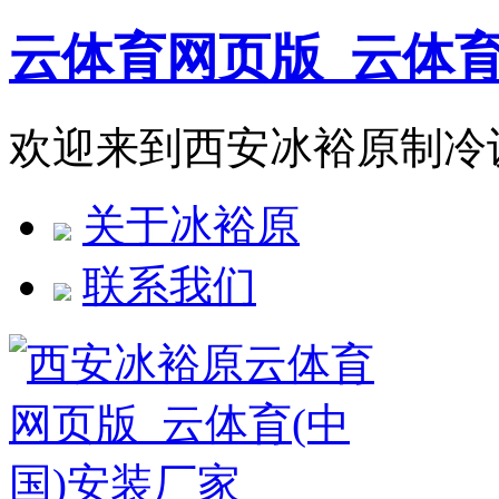
云体育网页版_云体育
欢迎来到西安冰裕原制冷
关于冰裕原
联系我们