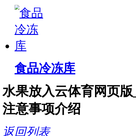
食品冷冻库
水果放入云体育网页版_
注意事项介绍
返回列表