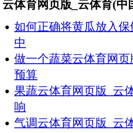
云体育网页版_云体育(中
如何正确将黄瓜放入保鲜
中
做一个蔬菜云体育网页版
预算
果蔬云体育网页版_云体
响
气调云体育网页版_云体