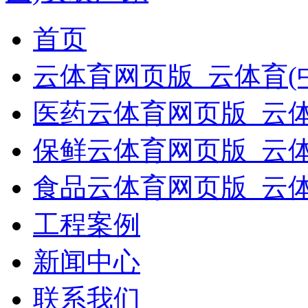
首页
云体育网页版_云体育(
医药云体育网页版_云体
保鲜云体育网页版_云体
食品云体育网页版_云体
工程案例
新闻中心
联系我们