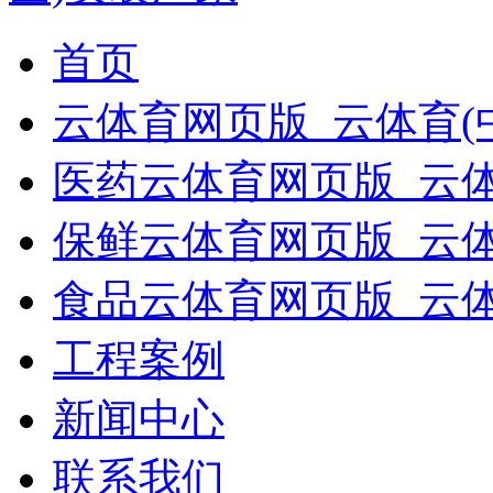
首页
云体育网页版_云体育(
医药云体育网页版_云体
保鲜云体育网页版_云体
食品云体育网页版_云体
工程案例
新闻中心
联系我们