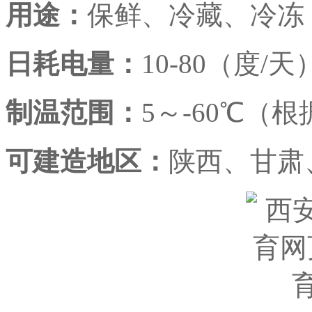
用途：
保鲜、冷藏、冷冻
日耗电量：
10-80
（度
/
天
制温范围：
5
～
-60
℃（根
可建造地区：
陕西、甘肃