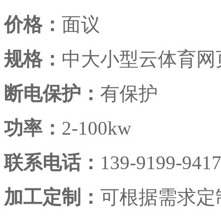
价格：
面议
规格：
中大小型云体育网页
断电保护：
有保护
功率：
2-100kw
联系电话：
139-9199-941
加工定制：
可根据需求定