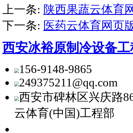
上一条:
陕西果蔬云体育网
下一条:
医药云体育网页版
西安冰裕原制冷设备工
156-9148-9865
249375211@qq.com
西安市碑林区兴庆路8
云体育(中国)工程部
地址：陕西省西安市浐灞