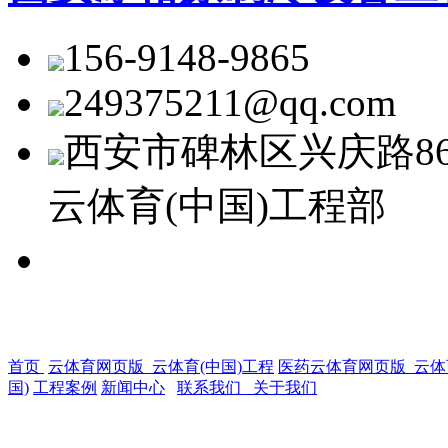
156-9148-9865
249375211@qq.com
西安市碑林区兴庆路8
云体育(中国)工程部
地址：陕西省西安市浐灞
店用品城19栋10134号
首页
云体育网页版_云体育(中国)工程
医药云体育网页版_云体育
国)
工程案例
新闻中心
联系我们 关于我们
西安冰裕原制冷设备工程公