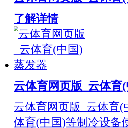
了解详情
云体育网页版_云体育(
云体育网页版_云体育(
体育(中国)等制冷设备