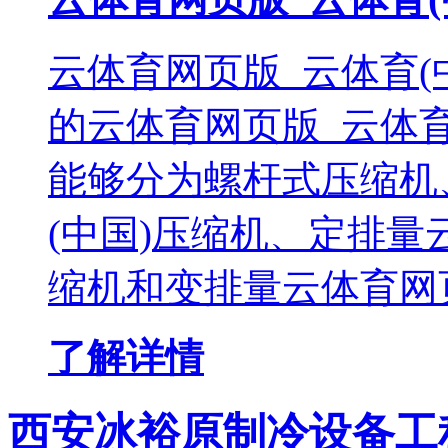
云体育网页版_云体育(
的云体育网页版_云体育
能够分为螺杆式压缩机
(中国)压缩机、定排量
缩机和变排量云体育网页
了解详情
西安冰裕原制冷设备工