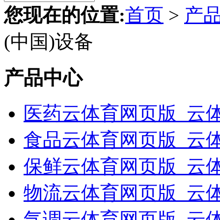
您现在的位置:
首页
>
产
(中国)设备
产品中心
医药云体育网页版_云体
食品云体育网页版_云体
保鲜云体育网页版_云体
物流云体育网页版_云体
气调云体育网页版_云体