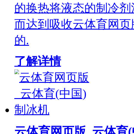
的换热将液态的制冷剂
而达到吸收云体育网页版
的.
了解详情
云体育网页版_云体育(