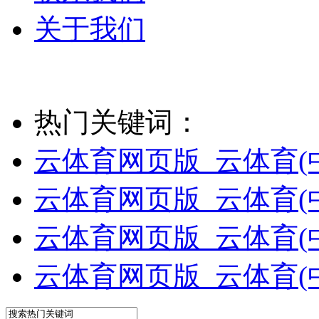
关于我们
热门关键词：
云体育网页版_云体育(
云体育网页版_云体育(
云体育网页版_云体育(
云体育网页版_云体育(