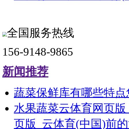
全国服务热线
156-9148-9865
新闻推荐
蔬菜保鲜库有哪些特点
水果蔬菜云体育网页版_
页版_云体育(中国)前