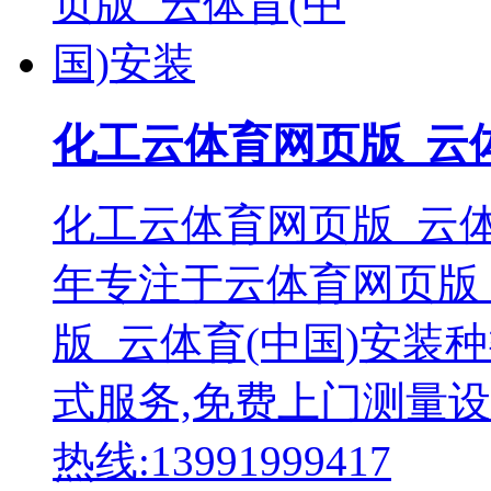
化工云体育网页版_云体
化工云体育网页版_云体
年专注于云体育网页版_
版_云体育(中国)安装
式服务,免费上门测量设
热线:13991999417