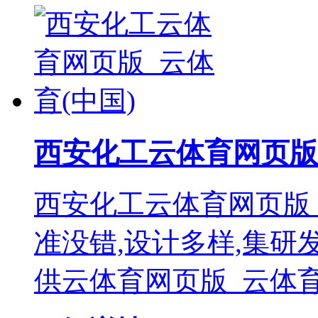
西安化工云体育网页版_
西安化工云体育网页版_
准没错,设计多样,集研
供云体育网页版_云体育