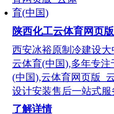
陕西化工云体育网页版_
西安冰裕原制冷建设大
云体育(中国),多年专
(中国),云体育网页版_
设计安装售后一站式服务,详
了解详情