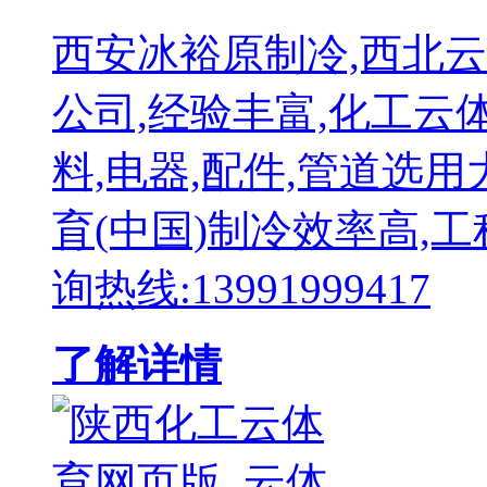
西安冰裕原制冷,西北云
公司,经验丰富,化工云
料,电器,配件,管道选
育(中国)制冷效率高,工
询热线:13991999417
了解详情