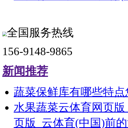
全国服务热线
156-9148-9865
新闻推荐
蔬菜保鲜库有哪些特点
水果蔬菜云体育网页版_
页版_云体育(中国)前