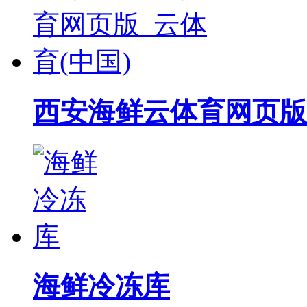
西安海鲜云体育网页版_
海鲜冷冻库