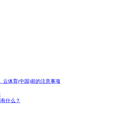
_云体育(中国)前的注意事项
法
别有什么？