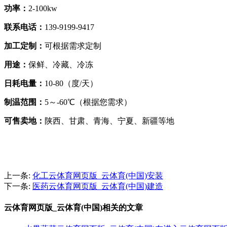
功率：
2-100kw
联系电话：
139-9199-9417
加工定制：
可根据需求定制
用途：
保鲜、冷藏、冷冻
日耗电量：
10-80
（度
/
天）
制温范围：
5
～
-60
℃（根据您需求）
可售卖地：
陕西、甘肃、青海、宁夏、新疆等地
上一条:
化工云体育网页版_云体育(中国)安装
下一条:
医药云体育网页版_云体育(中国)建造
云体育网页版_云体育(中国)相关的文章