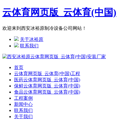
云体育网页版_云体育(中国)
欢迎来到西安冰裕原制冷设备公司网站！
关于冰裕原
联系我们
首页
云体育网页版_云体育(中国)工程
医药云体育网页版_云体育(中国)
保鲜云体育网页版_云体育(中国)
食品云体育网页版_云体育(中国)
工程案例
新闻中心
联系我们
关于我们