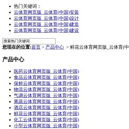
热门关键词：
云体育网页版_云体育(中国)安装
云体育网页版_云体育(中国)设计
云体育网页版_云体育(中国)建造
云体育网页版_云体育(中国)建设
您现在的位置:
首页
>
产品中心
> 鲜花云体育网页版_云体育(中
产品中心
医药云体育网页版_云体育(中国)
食品云体育网页版_云体育(中国)
保鲜云体育网页版_云体育(中国)
物流云体育网页版_云体育(中国)
气调云体育网页版_云体育(中国)
果蔬云体育网页版_云体育(中国)
酒店云体育网页版_云体育(中国)
鲜花云体育网页版_云体育(中国)
化工云体育网页版_云体育(中国)
小型云体育网页版_云体育(中国)