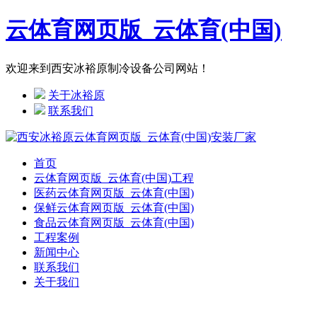
云体育网页版_云体育(中国)
欢迎来到西安冰裕原制冷设备公司网站！
关于冰裕原
联系我们
首页
云体育网页版_云体育(中国)工程
医药云体育网页版_云体育(中国)
保鲜云体育网页版_云体育(中国)
食品云体育网页版_云体育(中国)
工程案例
新闻中心
联系我们
关于我们