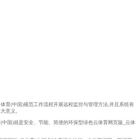
体育(中国)规范工作流程开展远程监控与管理方法,并且系统有
重大意义。
(中国)就是安全、节能、简便的环保型绿色云体育网页版_云体