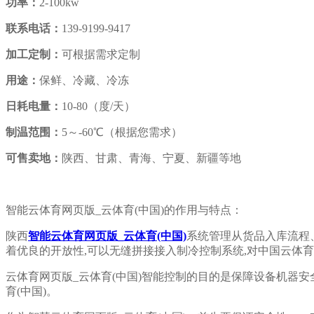
功率：
2-100kw
联系电话：
139-9199-9417
加工定制：
可根据需求定制
用途：
保鲜、冷藏、冷冻
日耗电量：
10-80
（度
/
天）
制温范围：
5
～
-60
℃（根据您需求）
可售卖地：
陕西、甘肃、青海、宁夏、新疆等地
智能云体育网页版_云体育(中国)的作用与特点：
陕西
智能云体育网页版_云体育(中国)
系统管理从货品入库流程
着优良的开放性,可以无缝拼接接入制冷控制系统,对中国云体育
云体育网页版_云体育(中国)智能控制的目的是保障设备机器
育(中国)。