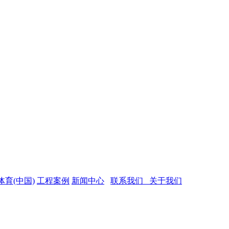
育(中国)
工程案例
新闻中心
联系我们 关于我们