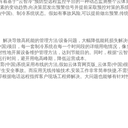
有着基于“云智冷”预防型远程监控平台的一种动态监测整个云体
因素的变动趋势,向决策层发出预警信号并提前采取预控对策的系
中国)、制冷系统状态。假如有事故风险,可以提前做出预警,传统
、解决导致高耗能的管理方法/设备问题，大幅降低能耗损失解决
中国)项目，每一套制冷系统在每一个时间段的详细用电情况，
性地开展设备维护管理方法，达到节能目的。同时，根据“云智冷
天运行时间，避开用电高峰期，降低运营成本。
(中国)系统采用布线的方法,假如云体育网页版_云体育(中国)很
产生安全事故。而应用无线传输技术,安装工作非常简单快捷,不需要
即根据电话远程指挥客户现场工程师解决。大问题也能够有针对