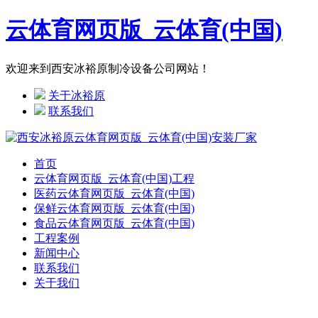
云体育网页版_云体育(中国)
欢迎来到西安冰裕原制冷设备公司网站！
关于冰裕原
联系我们
首页
云体育网页版_云体育(中国)工程
医药云体育网页版_云体育(中国)
保鲜云体育网页版_云体育(中国)
食品云体育网页版_云体育(中国)
工程案例
新闻中心
联系我们
关于我们