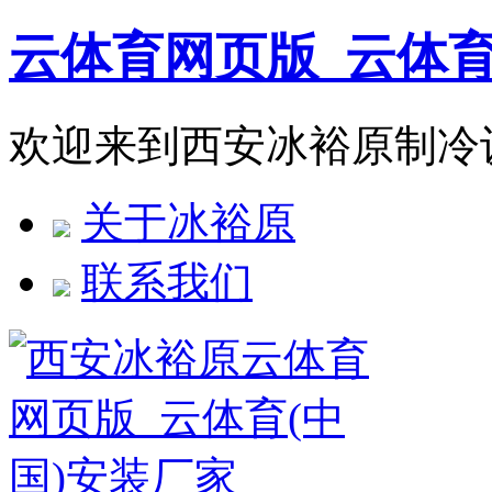
云体育网页版_云体育
欢迎来到西安冰裕原制冷
关于冰裕原
联系我们