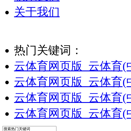
关于我们
热门关键词：
云体育网页版_云体育(
云体育网页版_云体育(
云体育网页版_云体育(
云体育网页版_云体育(