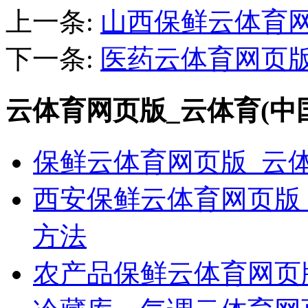
上一条:
山西保鲜云体育网
下一条:
医药云体育网页版
云体育网页版_云体育(中
保鲜云体育网页版_云体
西安保鲜云体育网页版_
方法
农产品保鲜云体育网页版