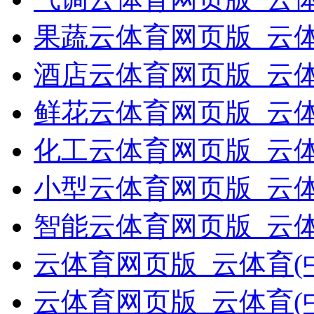
果蔬云体育网页版_云体
酒店云体育网页版_云体
鲜花云体育网页版_云体
化工云体育网页版_云体
小型云体育网页版_云体
智能云体育网页版_云体
云体育网页版_云体育(
云体育网页版_云体育(