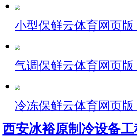
小型保鲜云体育网页版_
气调保鲜云体育网页版_
冷冻保鲜云体育网页版_
西安冰裕原制冷设备工